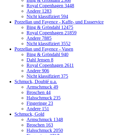
Bing & Gröndahl
2368
Royal Copenhagen
3448
Andere
1283
Nicht klassifiziert
594
Porzellan und Fayence - Kaffe- und Essservice
Bing & Gröndahl
12475
Royal Copenhagen
21859
Andere
7885
Nicht klassifiziert
3552
Porzellan und Fayence - Vasen
Bing & Gröndahl
940
Dahl Jensen
8
Royal Copenhagen
2611
Andere
906
Nicht klassifiziert
375
Schmuck, Doublé u.a.
Armschmuck
49
Broschen
44
Halsschmuck
235
Fingeringe
23
Andere
151
Schmuck, Gold
Armschmuck
1348
Broschen
163
Halsschmuck
2050