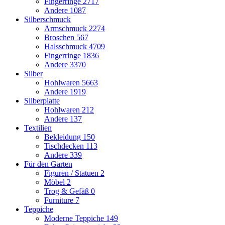
Fingerringe
2717
Andere
1087
Silberschmuck
Armschmuck
2274
Broschen
567
Halsschmuck
4709
Fingerringe
1836
Andere
3370
Silber
Hohlwaren
5663
Andere
1919
Silberplatte
Hohlwaren
212
Andere
137
Textilien
Bekleidung
150
Tischdecken
113
Andere
339
Für den Garten
Figuren / Statuen
2
Möbel
2
Trog & Gefäß
0
Furniture
7
Teppiche
Moderne Teppiche
149