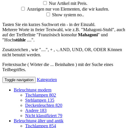
Nur Artikel mit Preis.
Anzeigen nur von Elementen, die wir kaufen.
Show system no..
Tasten Sie ein kurzes Suchwort ein - in der Einzahl.
Mehrere Worte in freier Textwahl, wie z.B. "Mahagoni-Stuhl", auch
auf der Trefferliste "Französisch konsolur
Mahagoni
" und
"Hoch
stühle
....".
Zusatzzeichen , wie "....", + , -, AND, UND, OR, ODER Können
nicht benutzt werden.
Freitextsuche ( Wörter die ... Beinhalten ) mit der Suche eines
Teilbegriffes.
Kategorien
Toggle navigation
Beleuchtung modern
Tischlampen
802
Stehlampen
135
Deckenleuchten
820
Andere
183
Nicht klassifiziert
79
Beleuchtung älter und antik
Tischlampen
854