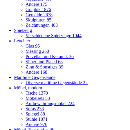
Andere
175
Graphik
1876
Gemälde
2678
Skulpturen
85
Zeichnungen
483
Spielzeug
Verschiedene Spielzeuge
1044
Leuchter
Glas
96
Messing
250
Porzellan und Keramik
36
Silber und Plated
68
Zinn & Sonstiges
39
Andere
168
Maritime Gegenstände
Diverse maritime Gegenstände
22
Möbel, modern
Tische
1370
Möbelsets
53
Aufbewahrungsmöbel
224
Sofas
238
Spiegel
88
Stühle
1871
Andere
976
Möbel, älter und antik