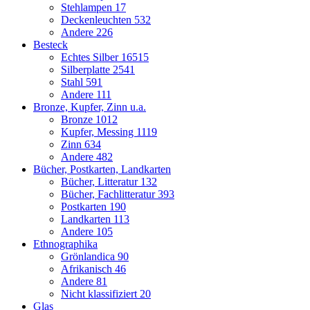
Stehlampen
17
Deckenleuchten
532
Andere
226
Besteck
Echtes Silber
16515
Silberplatte
2541
Stahl
591
Andere
111
Bronze, Kupfer, Zinn u.a.
Bronze
1012
Kupfer, Messing
1119
Zinn
634
Andere
482
Bücher, Postkarten, Landkarten
Bücher, Litteratur
132
Bücher, Fachlitteratur
393
Postkarten
190
Landkarten
113
Andere
105
Ethnographika
Grönlandica
90
Afrikanisch
46
Andere
81
Nicht klassifiziert
20
Glas