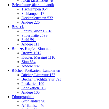
Nicht klassifiziert
79
Beleuchtung älter und antik
Tischlampen
854
Stehlampen
17
Deckenleuchten
532
Andere
226
Besteck
Echtes Silber
16518
Silberplatte
2539
Stahl
591
Andere
111
Bronze, Kupfer, Zinn u.a.
Bronze
1012
Kupfer, Messing
1116
Zinn
634
Andere
482
Bücher, Postkarten, Landkarten
Bücher, Litteratur
132
Bücher, Fachlitteratur
393
Postkarten
190
Landkarten
113
Andere
105
Ethnographika
Grönlandica
90
Afrikanisch
46