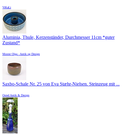
ViKaLi
Aluminia, Thule, Kerzenständer, Durchmesser 11cm *guter
Zustand*
Moster Olga - Antik og Design
Saxbo-Schale Nr. 25 von Eva Stæhr-Nielsen. Steinzeug mit ...
Osted Antik & Design