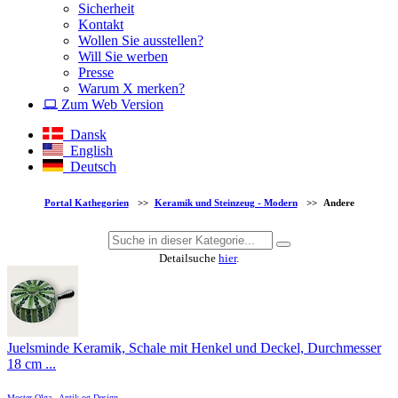
Sicherheit
Kontakt
Wollen Sie ausstellen?
Will Sie werben
Presse
Warum X merken?
Zum Web Version
Dansk
English
Deutsch
Portal Kathegorien
>>
Keramik und Steinzeug - Modern
>>
Andere
Detailsuche
hier
.
Juelsminde Keramik, Schale mit Henkel und Deckel, Durchmesser
18 cm ...
Moster Olga - Antik og Design