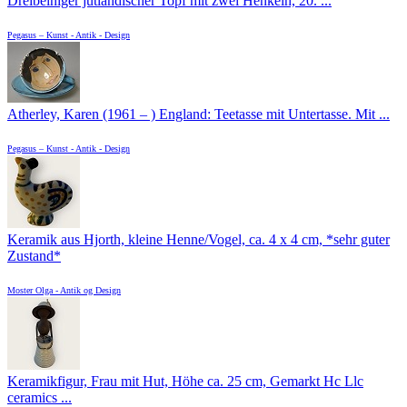
Dreibeiniger jütländischer Topf mit zwei Henkeln, 20. ...
Pegasus – Kunst - Antik - Design
Atherley, Karen (1961 – ) England: Teetasse mit Untertasse. Mit ...
Pegasus – Kunst - Antik - Design
Keramik aus Hjorth, kleine Henne/Vogel, ca. 4 x 4 cm, *sehr guter
Zustand*
Moster Olga - Antik og Design
Keramikfigur, Frau mit Hut, Höhe ca. 25 cm, Gemarkt Hc Llc
ceramics ...