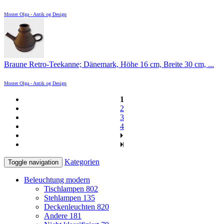
Moster Olga - Antik og Design
Braune Retro-Teekanne; Dänemark, Höhe 16 cm, Breite 30 cm, ...
Moster Olga - Antik og Design
1
2
3
4
Kategorien
Toggle navigation
Beleuchtung modern
Tischlampen
802
Stehlampen
135
Deckenleuchten
820
Andere
181