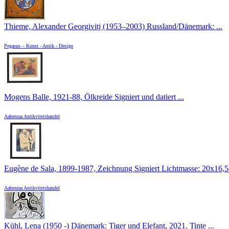
Thieme, Alexander Georgivitj (1953–2003) Russland/Dänemark: ...
Pegasus – Kunst - Antik - Design
Mogens Balle, 1921-88, Ölkreide Signiert und datiert ...
Aabenraa Antikvitetshandel
Eugène de Sala, 1899-1987, Zeichnung Signiert Lichtmasse: 20x16,5c
Aabenraa Antikvitetshandel
Kühl, Lena (1950 -) Dänemark: Tiger und Elefant, 2021. Tinte ...