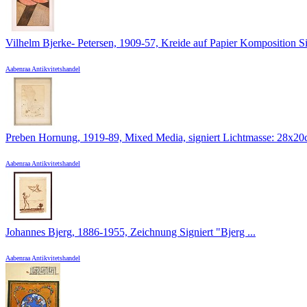
Vilhelm Bjerke- Petersen, 1909-57, Kreide auf Papier Komposition Sig
Aabenraa Antikvitetshandel
Preben Hornung, 1919-89, Mixed Media, signiert Lichtmasse: 28x20c
Aabenraa Antikvitetshandel
Johannes Bjerg, 1886-1955, Zeichnung Signiert "Bjerg ...
Aabenraa Antikvitetshandel