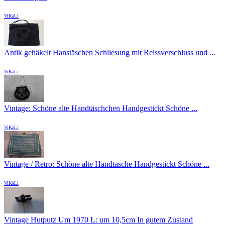
ViKaLi
Antik gehäkelt Hanstäschen Schliesung mit Reissverschluss und ...
ViKaLi
Vintage: Schöne alte Handtäschchen Handgestickt Schöne ...
ViKaLi
Vintage / Retro: Schöne alte Handtasche Handgestickt Schöne ...
ViKaLi
Vintage Hutputz Um 1970 L: um 10,5cm In gutem Zustand