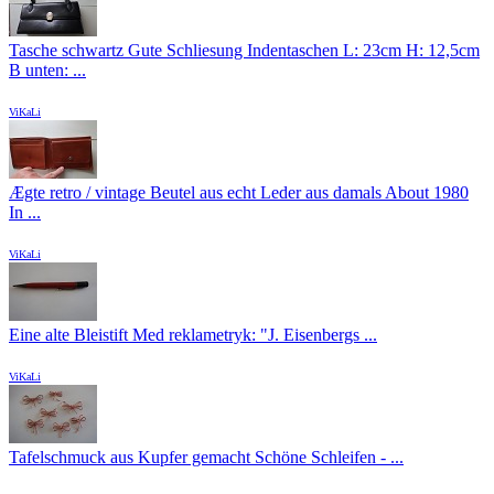
Tasche schwartz Gute Schliesung Indentaschen L: 23cm H: 12,5cm
B unten: ...
ViKaLi
Ægte retro / vintage Beutel aus echt Leder aus damals About 1980
In ...
ViKaLi
Eine alte Bleistift Med reklametryk: "J. Eisenbergs ...
ViKaLi
Tafelschmuck aus Kupfer gemacht Schöne Schleifen - ...