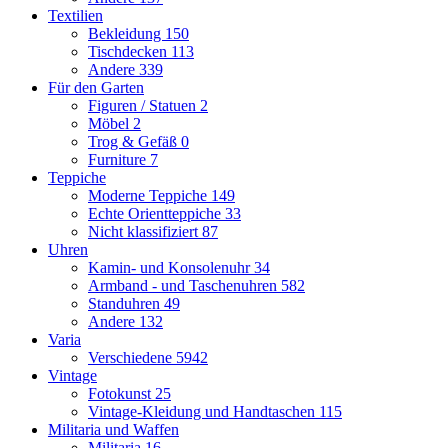
Textilien
Bekleidung
150
Tischdecken
113
Andere
339
Für den Garten
Figuren / Statuen
2
Möbel
2
Trog & Gefäß
0
Furniture
7
Teppiche
Moderne Teppiche
149
Echte Orientteppiche
33
Nicht klassifiziert
87
Uhren
Kamin- und Konsolenuhr
34
Armband - und Taschenuhren
582
Standuhren
49
Andere
132
Varia
Verschiedene
5942
Vintage
Fotokunst
25
Vintage-Kleidung und Handtaschen
115
Militaria und Waffen
Militaria
16