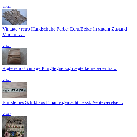
ViKaLi
Vintage / retro Handschuhe Farbe: Ecru/Beige In gutem Zustand
Varennr.: ...
ViKaLi
Ægte retro / vintage Pung/tegnebog i ægte kernelæder fra ...
ViKaLi
Ein kleines Schild aus Emaille gemacht Tekst: Venteværelse ...
ViKaLi