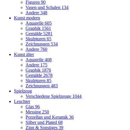
Figuren
90
Vasen und Schalen
134
Andere
348
Kunst modern
Aquarelle
605
Graphik
1561
Gemälde
5281
Skulpturen
65
Zeichnungen
534
Andere
760
Kunst älter
Aquarelle
408
Andere
175
Graphik
1876
Gemälde
2678
Skulpturen
85
Zeichnungen
483
Spielzeug
Verschiedene Spielzeuge
1044
Leuchter
Glas
96
Messing
250
Porzellan und Keramik
36
Silber und Plated
68
Zinn & Sonstiges
39