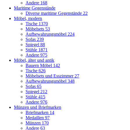
Andere
168
Maritime Gegenstände
Diverse maritime Gegenstände
22
Möbel, modern
Tische
1370
Möbelsets
53
Aufbewahrungsmöbel
224
Sofas
239
Spiegel
88
Stühle
1871
Andere
975
Möbel, älter und antik
Bauern Möbel
142
Tische
626
Möbelsets und Esszimmer
27
Aufbewahrungsmöbel
348
Sofas
65
Spiegel
212
Stühle
415
Andere
976
Münzen und Briefmarken
Briefmarken
14
Medaillen
97
Münzen
170
Andere
63