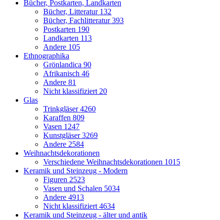
Bücher, Postkarten, Landkarten
Bücher, Litteratur
132
Bücher, Fachlitteratur
393
Postkarten
190
Landkarten
113
Andere
105
Ethnographika
Grönlandica
90
Afrikanisch
46
Andere
81
Nicht klassifiziert
20
Glas
Trinkgläser
4260
Karaffen
809
Vasen
1247
Kunstgläser
3269
Andere
2584
Weihnachtsdekorationen
Verschiedene Weihnachtsdekorationen
1015
Keramik und Steinzeug - Modern
Figuren
2523
Vasen und Schalen
5034
Andere
4913
Nicht klassifiziert
4634
Keramik und Steinzeug - älter und antik