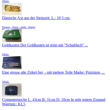
ViKaLi
Dänische Axt aus der Steinzeit. L.: 10,5 cm.
Pegasus – Kunst - Antik - Design
Geldkasten Der Geldkasten ist grün mit "Schubfach" ...
ViKaLi
Eine grosse alte Zirkel-Set, - mit mehere Teile Marke: Präzision, ...
ViKaLi
Computertasche L. 43cm B: 31cm D: 10cm In sehr gutem Zustand
Warennr.: KL5