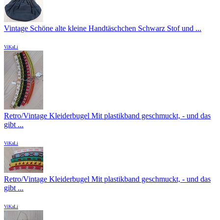
Vintage Schöne alte kleine Handtäschchen Schwarz Stof und ...
ViKaLi
Retro/Vintage Kleiderbugel Mit plastikband geschmuckt, - und das
gibt ...
ViKaLi
Retro/Vintage Kleiderbugel Mit plastikband geschmuckt, - und das
gibt ...
ViKaLi