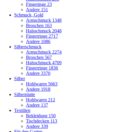
Fingeringe
23
Andere
151
Schmuck, Gold
Armschmuck
1348
Broschen
163
Halsschmuck
2048
Fingerringe
2717
Andere
1086
Silberschmuck
Armschmuck
2274
Broschen
567
Halsschmuck
4709
Fingerringe
1836
Andere
3370
Silber
Hohlwaren
5663
Andere
1918
Silberplatte
Hohlwaren
212
Andere
137
Textilien
Bekleidung
150
Tischdecken
113
Andere
339
Für den Garten