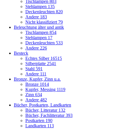
Tischlampen
803
Stehlampen
135
Deckenleuchten
820
Andere
183
Nicht klassifiziert
79
Beleuchtung älter und antik
Tischlampen
854
Stehlampen
17
Deckenleuchten
533
Andere
226
Besteck
Echtes Silber
16515
Silberplatte
2541
Stahl
591
Andere
111
Bronze, Kupfer, Zinn u.a.
Bronze
1014
Kupfer, Messing
1119
Zinn
634
Andere
482
Bücher, Postkarten, Landkarten
Bücher, Litteratur
132
Bücher, Fachlitteratur
393
Postkarten
190
Landkarten
113