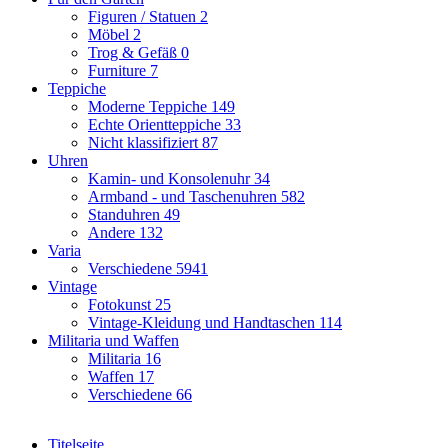
Figuren / Statuen
2
Möbel
2
Trog & Gefäß
0
Furniture
7
Teppiche
Moderne Teppiche
149
Echte Orientteppiche
33
Nicht klassifiziert
87
Uhren
Kamin- und Konsolenuhr
34
Armband - und Taschenuhren
582
Standuhren
49
Andere
132
Varia
Verschiedene
5941
Vintage
Fotokunst
25
Vintage-Kleidung und Handtaschen
114
Militaria und Waffen
Militaria
16
Waffen
17
Verschiedene
66
Titelseite