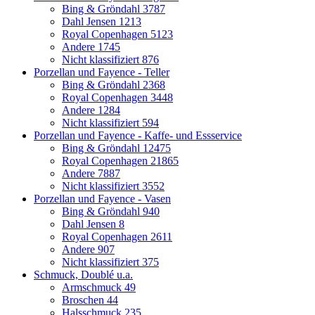
Bing & Gröndahl
3787
Dahl Jensen
1213
Royal Copenhagen
5123
Andere
1745
Nicht klassifiziert
876
Porzellan und Fayence - Teller
Bing & Gröndahl
2368
Royal Copenhagen
3448
Andere
1284
Nicht klassifiziert
594
Porzellan und Fayence - Kaffe- und Essservice
Bing & Gröndahl
12475
Royal Copenhagen
21865
Andere
7887
Nicht klassifiziert
3552
Porzellan und Fayence - Vasen
Bing & Gröndahl
940
Dahl Jensen
8
Royal Copenhagen
2611
Andere
907
Nicht klassifiziert
375
Schmuck, Doublé u.a.
Armschmuck
49
Broschen
44
Halsschmuck
235