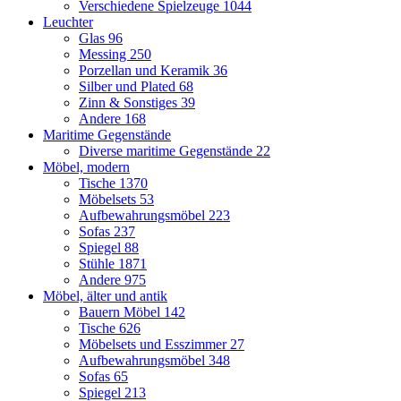
Verschiedene Spielzeuge
1044
Leuchter
Glas
96
Messing
250
Porzellan und Keramik
36
Silber und Plated
68
Zinn & Sonstiges
39
Andere
168
Maritime Gegenstände
Diverse maritime Gegenstände
22
Möbel, modern
Tische
1370
Möbelsets
53
Aufbewahrungsmöbel
223
Sofas
237
Spiegel
88
Stühle
1871
Andere
975
Möbel, älter und antik
Bauern Möbel
142
Tische
626
Möbelsets und Esszimmer
27
Aufbewahrungsmöbel
348
Sofas
65
Spiegel
213