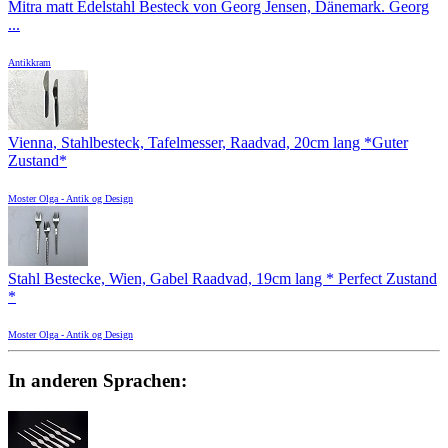
Mitra matt Edelstahl Besteck von Georg Jensen, Dänemark. Georg
...
Antikkram
Vienna, Stahlbesteck, Tafelmesser, Raadvad, 20cm lang *Guter
Zustand*
Moster Olga - Antik og Design
Stahl Bestecke, Wien, Gabel Raadvad, 19cm lang * Perfect Zustand
*
Moster Olga - Antik og Design
In anderen Sprachen: