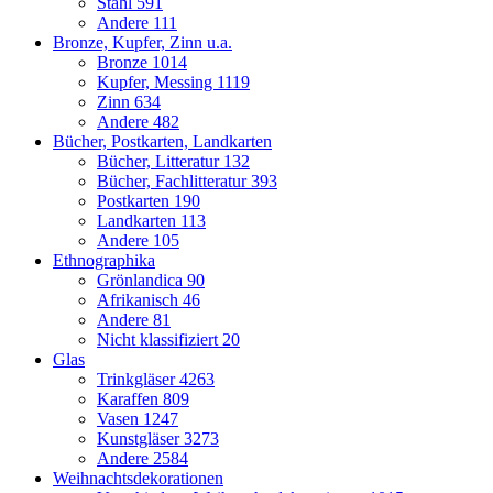
Stahl
591
Andere
111
Bronze, Kupfer, Zinn u.a.
Bronze
1014
Kupfer, Messing
1119
Zinn
634
Andere
482
Bücher, Postkarten, Landkarten
Bücher, Litteratur
132
Bücher, Fachlitteratur
393
Postkarten
190
Landkarten
113
Andere
105
Ethnographika
Grönlandica
90
Afrikanisch
46
Andere
81
Nicht klassifiziert
20
Glas
Trinkgläser
4263
Karaffen
809
Vasen
1247
Kunstgläser
3273
Andere
2584
Weihnachtsdekorationen