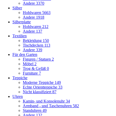
Andere
3370
Silber
Hohlwaren
5663
Andere
1918
Silberplatte
Hohlwaren
212
Andere
137
Textilien
Bekleidung
150
Tischdecken
113
Andere
339
Für den Garten
Figuren / Statuen
2
Möbel
2
Trog & Gefäß
0
Furniture
7
Teppiche
Moderne Teppiche
149
Echte Orientteppiche
33
Nicht klassifiziert
87
Uhren
Kamin- und Konsolenuhr
34
Armband - und Taschenuhren
582
Standuhren
49
Andere
132