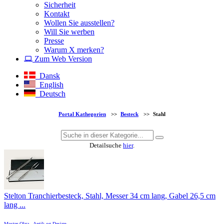
Sicherheit
Kontakt
Wollen Sie ausstellen?
Will Sie werben
Presse
Warum X merken?
Zum Web Version
Dansk
English
Deutsch
Portal Kathegorien
>>
Besteck
>>
Stahl
Detailsuche
hier
.
Stelton Tranchierbesteck, Stahl, Messer 34 cm lang, Gabel 26,5 cm
lang ...
Moster Olga - Antik og Design