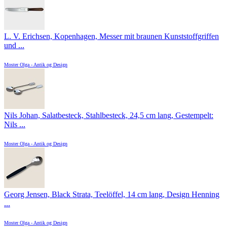
L. V. Erichsen, Kopenhagen, Messer mit braunen Kunststoffgriffen
und ...
Moster Olga - Antik og Design
Nils Johan, Salatbesteck, Stahlbesteck, 24,5 cm lang, Gestempelt:
Nils ...
Moster Olga - Antik og Design
Georg Jensen, Black Strata, Teelöffel, 14 cm lang, Design Henning
...
Moster Olga - Antik og Design