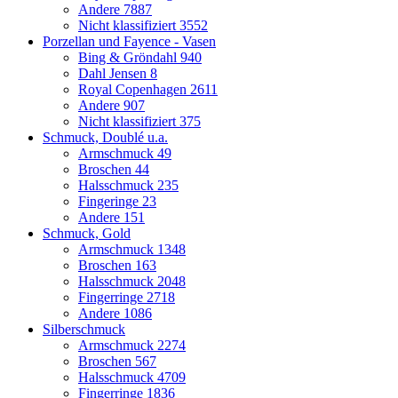
Andere
7887
Nicht klassifiziert
3552
Porzellan und Fayence - Vasen
Bing & Gröndahl
940
Dahl Jensen
8
Royal Copenhagen
2611
Andere
907
Nicht klassifiziert
375
Schmuck, Doublé u.a.
Armschmuck
49
Broschen
44
Halsschmuck
235
Fingeringe
23
Andere
151
Schmuck, Gold
Armschmuck
1348
Broschen
163
Halsschmuck
2048
Fingerringe
2718
Andere
1086
Silberschmuck
Armschmuck
2274
Broschen
567
Halsschmuck
4709
Fingerringe
1836