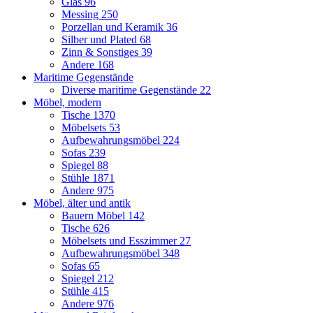
Glas
96
Messing
250
Porzellan und Keramik
36
Silber und Plated
68
Zinn & Sonstiges
39
Andere
168
Maritime Gegenstände
Diverse maritime Gegenstände
22
Möbel, modern
Tische
1370
Möbelsets
53
Aufbewahrungsmöbel
224
Sofas
239
Spiegel
88
Stühle
1871
Andere
975
Möbel, älter und antik
Bauern Möbel
142
Tische
626
Möbelsets und Esszimmer
27
Aufbewahrungsmöbel
348
Sofas
65
Spiegel
212
Stühle
415
Andere
976