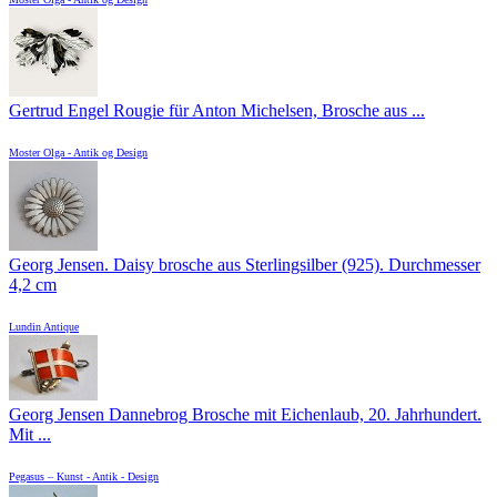
Gertrud Engel Rougie für Anton Michelsen, Brosche aus ...
Moster Olga - Antik og Design
Georg Jensen. Daisy brosche aus Sterlingsilber (925). Durchmesser
4,2 cm
Lundin Antique
Georg Jensen Dannebrog Brosche mit Eichenlaub, 20. Jahrhundert.
Mit ...
Pegasus – Kunst - Antik - Design