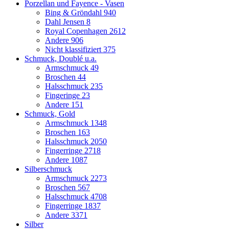
Porzellan und Fayence - Vasen
Bing & Gröndahl
940
Dahl Jensen
8
Royal Copenhagen
2612
Andere
906
Nicht klassifiziert
375
Schmuck, Doublé u.a.
Armschmuck
49
Broschen
44
Halsschmuck
235
Fingeringe
23
Andere
151
Schmuck, Gold
Armschmuck
1348
Broschen
163
Halsschmuck
2050
Fingerringe
2718
Andere
1087
Silberschmuck
Armschmuck
2273
Broschen
567
Halsschmuck
4708
Fingerringe
1837
Andere
3371
Silber