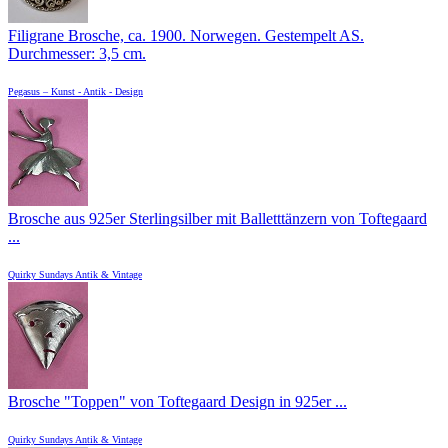
Filigrane Brosche, ca. 1900. Norwegen. Gestempelt AS.
Durchmesser: 3,5 cm.
Pegasus – Kunst - Antik - Design
Brosche aus 925er Sterlingsilber mit Balletttänzern von Toftegaard
...
Quirky Sundays Antik & Vintage
Brosche "Toppen" von Toftegaard Design in 925er ...
Quirky Sundays Antik & Vintage