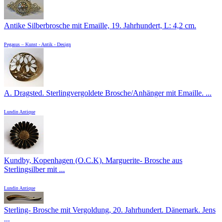
Antike Silberbrosche mit Emaille, 19. Jahrhundert, L: 4,2 cm.
Pegasus – Kunst - Antik - Design
A. Dragsted. Sterlingvergoldete Brosche/Anhänger mit Emaille. ...
Lundin Antique
Kundby, Kopenhagen (O.C.K). Marguerite- Brosche aus
Sterlingsilber mit ...
Lundin Antique
Sterling- Brosche mit Vergoldung, 20. Jahrhundert. Dänemark. Jens
...