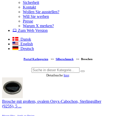
Sicherheit
Kontakt
Wollen Sie ausstellen?
Will Sie werben
Presse
Warum X merken?
Zum Web Version
Dansk
English
Deutsch
Portal Kathegorien
>>
Silberschmuck
>>
Broschen
Detailsuche
hier
.
Brosche mit großem, ovalem Onyx-Cabochon, Sterlingsilber
(925S), 5 ...
Moster Olga - Antik og Design