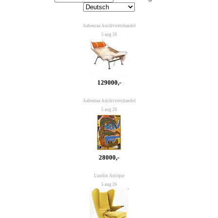
Aabenraa Antikvitetshandel
5 aug 26
129000,-
Aabenraa Antikvitetshandel
5 aug 26
28000,-
Lundin Antique
5 aug 26