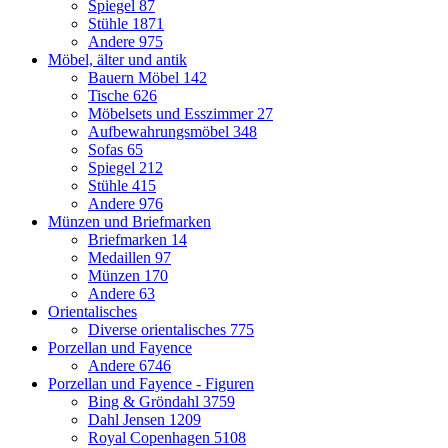
Spiegel
87
Stühle
1871
Andere
975
Möbel, älter und antik
Bauern Möbel
142
Tische
626
Möbelsets und Esszimmer
27
Aufbewahrungsmöbel
348
Sofas
65
Spiegel
212
Stühle
415
Andere
976
Münzen und Briefmarken
Briefmarken
14
Medaillen
97
Münzen
170
Andere
63
Orientalisches
Diverse orientalisches
775
Porzellan und Fayence
Andere
6746
Porzellan und Fayence - Figuren
Bing & Gröndahl
3759
Dahl Jensen
1209
Royal Copenhagen
5108