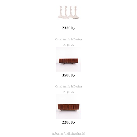
23500,-
Osted Antik & Design
29 jul 26
35800,-
Osted Antik & Design
29 jul 26
22800,-
Aabenraa Antikvitetshandel