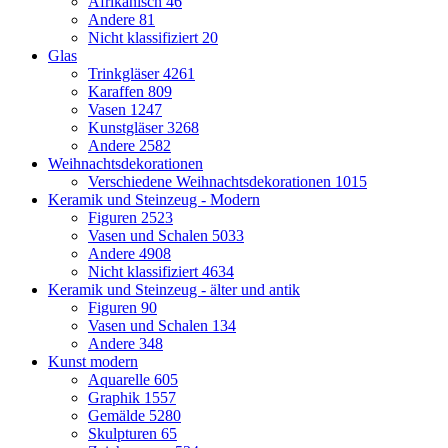
Afrikanisch
46
Andere
81
Nicht klassifiziert
20
Glas
Trinkgläser
4261
Karaffen
809
Vasen
1247
Kunstgläser
3268
Andere
2582
Weihnachtsdekorationen
Verschiedene Weihnachtsdekorationen
1015
Keramik und Steinzeug - Modern
Figuren
2523
Vasen und Schalen
5033
Andere
4908
Nicht klassifiziert
4634
Keramik und Steinzeug - älter und antik
Figuren
90
Vasen und Schalen
134
Andere
348
Kunst modern
Aquarelle
605
Graphik
1557
Gemälde
5280
Skulpturen
65