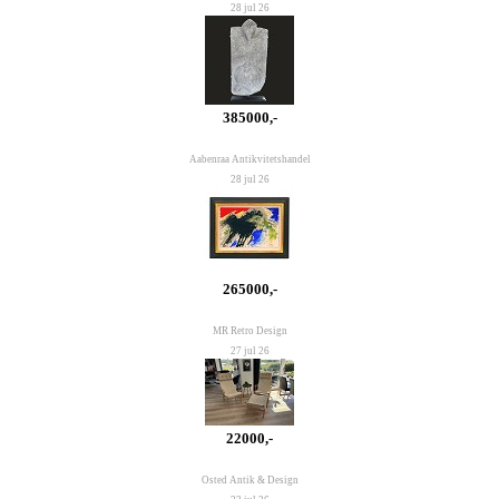
28 jul 26
385000,-
Aabenraa Antikvitetshandel
28 jul 26
265000,-
MR Retro Design
27 jul 26
22000,-
Osted Antik & Design