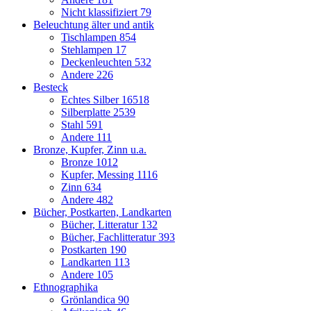
Nicht klassifiziert
79
Beleuchtung älter und antik
Tischlampen
854
Stehlampen
17
Deckenleuchten
532
Andere
226
Besteck
Echtes Silber
16518
Silberplatte
2539
Stahl
591
Andere
111
Bronze, Kupfer, Zinn u.a.
Bronze
1012
Kupfer, Messing
1116
Zinn
634
Andere
482
Bücher, Postkarten, Landkarten
Bücher, Litteratur
132
Bücher, Fachlitteratur
393
Postkarten
190
Landkarten
113
Andere
105
Ethnographika
Grönlandica
90