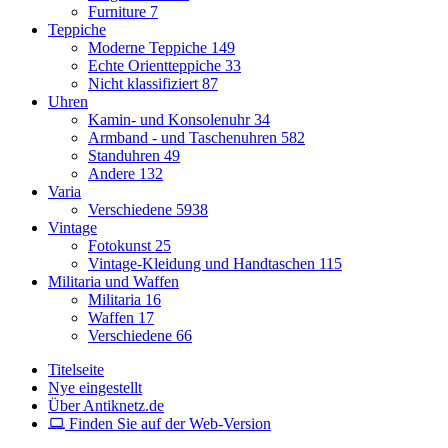
Furniture
7
Teppiche
Moderne Teppiche
149
Echte Orientteppiche
33
Nicht klassifiziert
87
Uhren
Kamin- und Konsolenuhr
34
Armband - und Taschenuhren
582
Standuhren
49
Andere
132
Varia
Verschiedene
5938
Vintage
Fotokunst
25
Vintage-Kleidung und Handtaschen
115
Militaria und Waffen
Militaria
16
Waffen
17
Verschiedene
66
Titelseite
Nye eingestellt
Über Antiknetz.de
Finden Sie auf der Web-Version