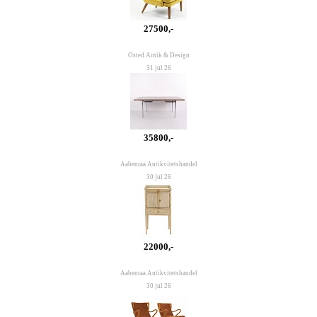
27500,-
Osted Antik & Design
31 jul 26
35800,-
Aabenraa Antikvitetshandel
30 jul 26
22000,-
Aabenraa Antikvitetshandel
30 jul 26