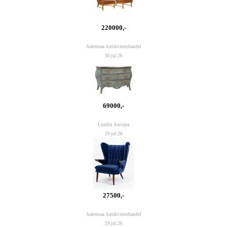
220000,-
Aabenraa Antikvitetshandel
30 jul 26
69000,-
Lundin Antique
29 jul 26
27500,-
Aabenraa Antikvitetshandel
29 jul 26