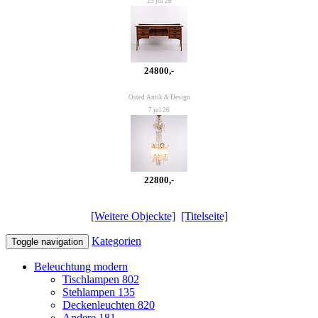
23 jul 26
24800,-
Osted Antik & Design
7 jul 26
22800,-
[Weitere Objeckte]
[Titelseite]
Kategorien
Toggle navigation
Beleuchtung modern
Tischlampen
802
Stehlampen
135
Deckenleuchten
820
Andere
181